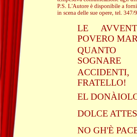
P.S. L'Autore è disponibile a forni
in scena delle sue opere, tel. 347
LE AVVEN
POVERO MAR
QUANTO 
SOGNARE
ACCIDEN
FRATELLO!
EL DONÀIOL
DOLCE ATTE
NO GH'È PAC