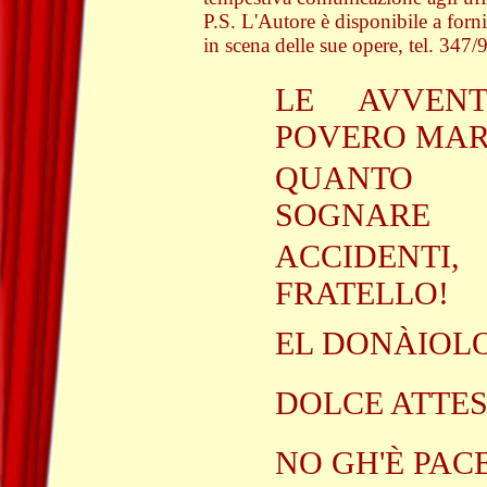
P.S. L'Autore è disponibile a forni
in scena delle sue opere, tel. 347
LE AVVEN
POVERO MAR
QUANTO 
SOGNARE
ACCIDEN
FRATELLO!
EL DONÀIOL
DOLCE ATTE
NO GH'È PAC