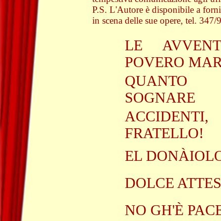
P.S. L'Autore è disponibile a forni
in scena delle sue opere, tel. 347
LE AVVEN
POVERO MAR
QUANTO 
SOGNARE
ACCIDEN
FRATELLO!
EL DONÀIOL
DOLCE ATTE
NO GH'È PAC