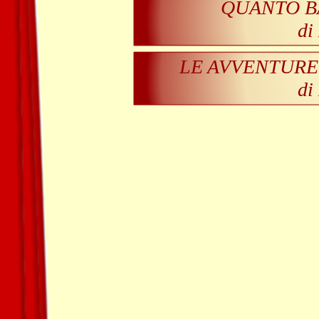
QUANTO B
di
LE AVVENTURE
di