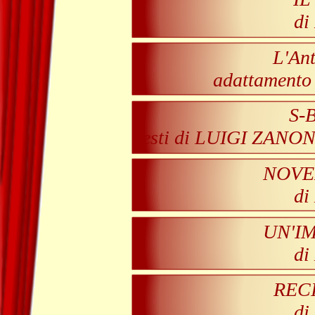
di
L'An
adattamento 
S-
testi di LUIGI ZAN
NOVE
di
UN'I
di
RECI
di