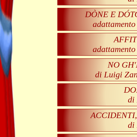
DÒNE E DÓT
adattamento 
AFFIT
adattamento 
NO GH'
di Luigi Za
DO
di
ACCIDENTI
di